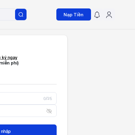
Nạp Tiền
 ký ngay
miễn phí)
0/25
 nhập